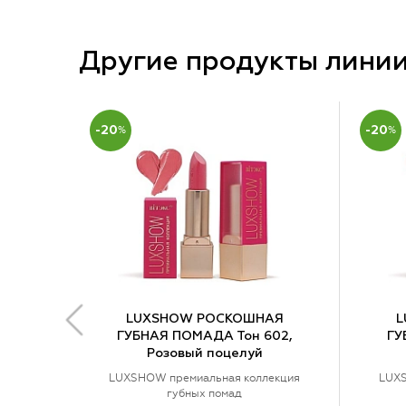
Другие продукты лини
-20
%
-20
%
LUXSHOW РОСКОШНАЯ
L
ГУБНАЯ ПОМАДА Тон 602,
ГУ
Розовый поцелуй
LUXSHOW премиальная коллекция
LUXS
губных помад