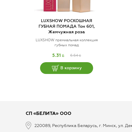
LUXSHOW РОСКОШНАЯ
ГУБНАЯ ПОМАДА Тон 601,
Жемчужная роза
LUXSHOW премиальная коллекция
губных помад
BYN
6.64
BYN
5.31
В корзину
СП «БЕЛИТА» ООО
220089, Республика Беларусь, г. Минск, ул. Д