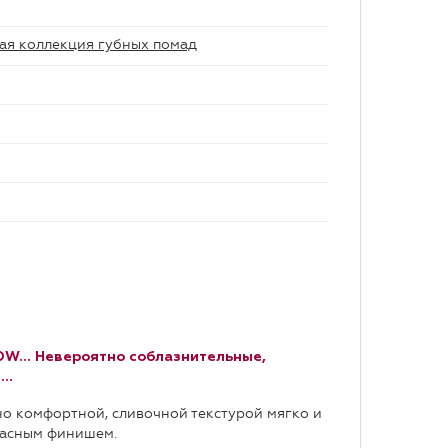
я коллекция губных помад
OW… Невероятно соблазнительные,
ю…
о комфортной, сливочной текстурой мягко и
тласным финишем.