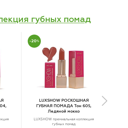
екция губных помад
-20
%
АЯ
LUXSHOW РОСКОШНАЯ
04,
ГУБНАЯ ПОМАДА Тон 605,
Ледяной мокко
екция
LUXSHOW премиальная коллекция
губных помад