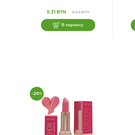
6.64 BYN
5.31 BYN
В корзину
-20
%