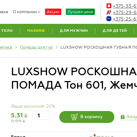
+375-33-6
авка
О компании
Акции
Лучшая цена
+375-29-6
+375-25-6
ТЕЛО
МАКИЯЖ
ДЛЯ МУЖЧИН
ДЛЯ ДЕТЕЙ
метика
Помады для губ
LUXSHOW РОСКОШНАЯ ГУБНАЯ ПОМА
LUXSHOW РОСКОШНА
ПОМАДА Тон 601, Жем
Ваша экономия: 20%
BYN
5.31
Хочу
В корзину
6.64
BYN
Бренд