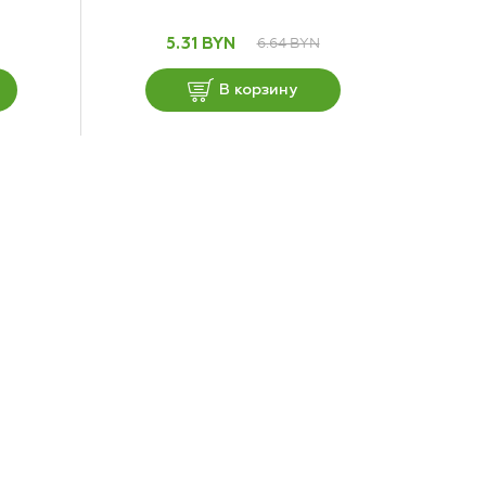
6.64 BYN
5.31 BYN
В корзину