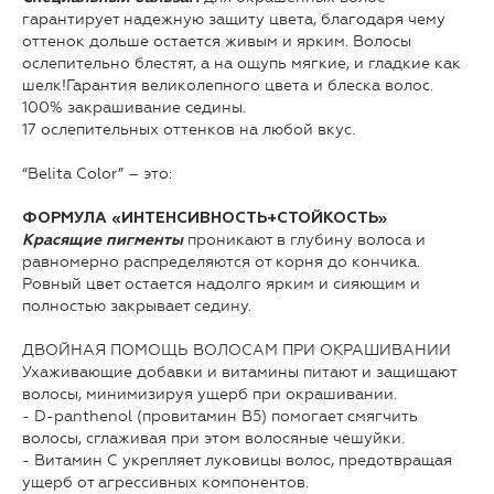
гарантирует надежную защиту цвета, благодаря чему
оттенок дольше остается живым и ярким. Волосы
ослепительно блестят, а на ощупь мягкие, и гладкие как
шелк!Гарантия великолепного цвета и блеска волос.
100% закрашивание седины.
17 ослепительных оттенков на любой вкус.
“Belita Color” – это:
ФОРМУЛА «ИНТЕНСИВНОСТЬ+СТОЙКОСТЬ»
проникают в глубину волоса и
Красящие пигменты
равномерно распределяются от корня до кончика.
Ровный цвет остается надолго ярким и сияющим и
полностью закрывает седину.
ДВОЙНАЯ ПОМОЩЬ ВОЛОСАМ ПРИ ОКРАШИВАНИИ
Ухаживающие добавки и витамины питают и защищают
волосы, минимизируя ущерб при окрашивании.
- D-panthenol (провитамин В5) помогает смягчить
волосы, сглаживая при этом волосяные чешуйки.
- Витамин С укрепляет луковицы волос, предотвращая
ущерб от агрессивных компонентов.