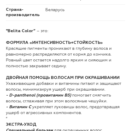
Беларусь
Страна-
производитель
– это:
"Belita Color”
ФОРМУЛА «ИНТЕНСИВНОСТЬ+СТОЙКОСТЬ»
Красящие пигменты проникают в глубину волоса и
равномерно распределяются от корня до кончика.
Ровный цвет остается надолго ярким и сияющим и
полностью закрывает седину.
ДВОЙНАЯ ПОМОЩЬ ВОЛОСАМ ПРИ ОКРАШИВАНИИ
Ухаживающие добавки и витамины питают и защищают
волосы, минимизируя ущерб при окрашивании.
помогает смягчить
- D-panthenol (провитамин В5)
волосы, сглаживая при этом волосяные чешуйки.
укрепляет луковицы волос, предотвращая
- Витамин С
ущерб от агрессивных компонентов.
“
ЭКСТРА-УХОД
для окрашенных волос
Специальный бальзам