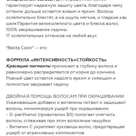
гарантирует надежную защиту цвета, благодаря чему
оттенок дольше остается живым и ярким. Волосы
ослепительно блестят, а на ощупь мягкие, и гладкие как
шелк!Гарантия великолепного цвета и блеска волос.
100% закрашивание седины.
17 ослепительных оттенков на любой вкус.
“Belita Color” – это:
ФОРМУЛА «ИНТЕНСИВНОСТЬ+СТОЙКОСТЬ»
проникают в глубину волоса и
Красящие пигменты
равномерно распределяются от корня до кончика.
Ровный цвет остается надолго ярким и сияющим и
полностью закрывает седину.
ДВОЙНАЯ ПОМОЩЬ ВОЛОСАМ ПРИ ОКРАШИВАНИИ
Ухаживающие добавки и витамины питают и защищают
волосы, минимизируя ущерб при окрашивании.
- D-panthenol (провитамин В5) помогает смягчить
волосы, сглаживая при этом волосяные чешуйки.
- Витамин С укрепляет луковицы волос, предотвращая
ущерб от агрессивных компонентов.