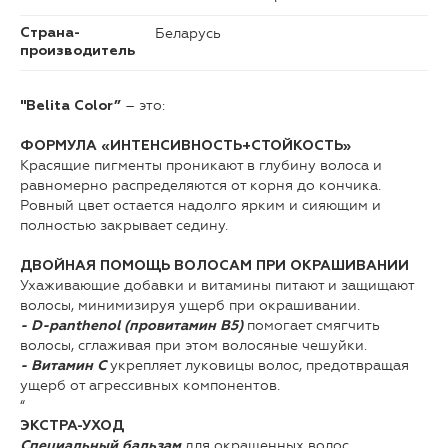
Беларусь
Страна-
производитель
– это:
"Belita Color”
ФОРМУЛА «ИНТЕНСИВНОСТЬ+СТОЙКОСТЬ»
Красящие пигменты проникают в глубину волоса и
равномерно распределяются от корня до кончика.
Ровный цвет остается надолго ярким и сияющим и
полностью закрывает седину.
ДВОЙНАЯ ПОМОЩЬ ВОЛОСАМ ПРИ ОКРАШИВАНИИ
Ухаживающие добавки и витамины питают и защищают
волосы, минимизируя ущерб при окрашивании.
помогает смягчить
- D-panthenol (провитамин В5)
волосы, сглаживая при этом волосяные чешуйки.
укрепляет луковицы волос, предотвращая
- Витамин C
ущерб от агрессивных компонентов.
“
ЭКСТРА-УХОД
для окрашенных волос
Специальный бальзам