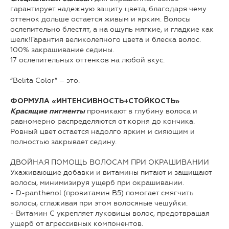
гарантирует надежную защиту цвета, благодаря чему
оттенок дольше остается живым и ярким. Волосы
ослепительно блестят, а на ощупь мягкие, и гладкие как
шелк!Гарантия великолепного цвета и блеска волос.
100% закрашивание седины.
17 ослепительных оттенков на любой вкус.
“Belita Color” – это:
ФОРМУЛА «ИНТЕНСИВНОСТЬ+СТОЙКОСТЬ»
проникают в глубину волоса и
Красящие пигменты
равномерно распределяются от корня до кончика.
Ровный цвет остается надолго ярким и сияющим и
полностью закрывает седину.
ДВОЙНАЯ ПОМОЩЬ ВОЛОСАМ ПРИ ОКРАШИВАНИИ
Ухаживающие добавки и витамины питают и защищают
волосы, минимизируя ущерб при окрашивании.
- D-panthenol (провитамин В5) помогает смягчить
волосы, сглаживая при этом волосяные чешуйки.
- Витамин С укрепляет луковицы волос, предотвращая
ущерб от агрессивных компонентов.