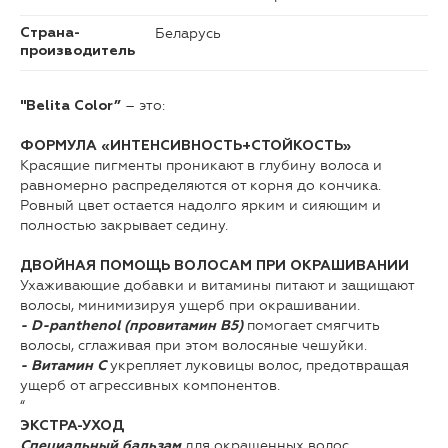
Беларусь
Страна-
производитель
– это:
"Belita Color”
ФОРМУЛА «ИНТЕНСИВНОСТЬ+СТОЙКОСТЬ»
Красящие пигменты проникают в глубину волоса и
равномерно распределяются от корня до кончика.
Ровный цвет остается надолго ярким и сияющим и
полностью закрывает седину.
ДВОЙНАЯ ПОМОЩЬ ВОЛОСАМ ПРИ ОКРАШИВАНИИ
Ухаживающие добавки и витамины питают и защищают
волосы, минимизируя ущерб при окрашивании.
помогает смягчить
- D-panthenol (провитамин В5)
волосы, сглаживая при этом волосяные чешуйки.
укрепляет луковицы волос, предотвращая
- Витамин С
ущерб от агрессивных компонентов.
“
ЭКСТРА-УХОД
для окрашенных волос
Специальный бальзам