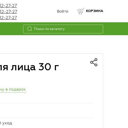
12-27-27
12-27-27
Войти
КОРЗИНА
12-27-27
я лица 30 г
чу в подарок
й уход