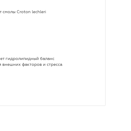
 смолы Croton lechleri
ует гидролипидный баланс
я внешних факторов и стресса