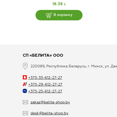
BYN
18.38
В корзину
СП «БЕЛИТА» ООО
220089, Республика Беларусь, г. Минск, ул. Д
+375-33-612-27-27
+375-29-612-27-27
+375-25-612-27-27
zakaz@belita-shop.by
desk@belita-shop.by