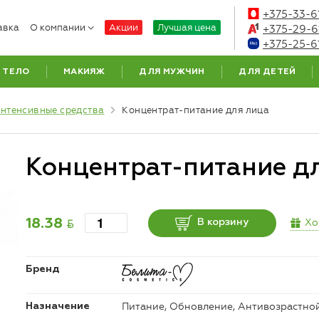
+375-33-6
авка
О компании
Акции
Лучшая цена
+375-29-6
+375-25-6
ТЕЛО
МАКИЯЖ
ДЛЯ МУЖЧИН
ДЛЯ ДЕТЕЙ
нтенсивные средства
Концентрат-питание для лица
Концентрат-питание дл
BYN
Хо
18.38
В корзину
Бренд
Питание, Обновление, Антивозрастно
Назначение