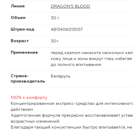
DRAGON’S BLOOD
Линия
30 г
Объем
4813406013057
Штрих-код
30+
Возраст
перед кремом нанесите несколько ка
Применение
кожу лица и зоны вокруг глаз, избега
до полного впитывания.
Беларусь
Страна-
производитель
100% к комфорту.
Концентрированное экспресс-средство для интенсивног
действием.
Адаптогенная формула прекрасно восстанавливает уста
возрастных изменений.
Благодаря тающей консистенции быстро впитывается, не 