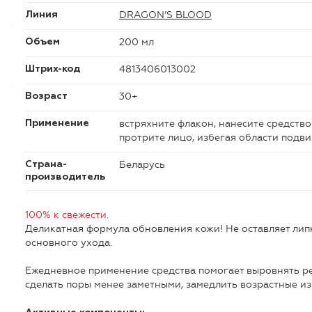
DRAGON’S BLOOD
Линия
200 мл
Объем
4813406013002
Штрих-код
30+
Возраст
встряхните флакон, нанесите средств
Применение
протрите лицо, избегая области подви
Беларусь
Страна-
производитель
100% к свежести.
Деликатная формула обновления кожи! Не оставляет лип
основного ухода.
Ежедневное применение средства помогает выровнять ре
сделать поры менее заметными, замедлить возрастные и