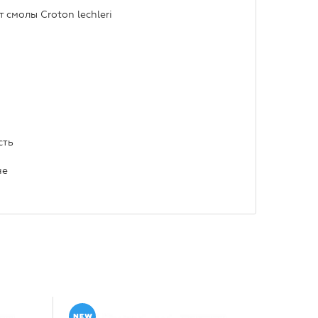
 смолы Croton lechleri
сть
не