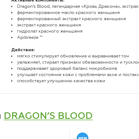
Активные компоненты:
Dragon’s Blood, легендарная «Кровь Дракона», экстракт
ферментированное масло красного женьшеня
ферментированный экстракт красного женьшеня
экстракт красного женьшеня
гидролат красного женьшеня
Apibreeze ™
Действие:
мягко стимулирует обновление и выравнивает тон
увлажняет, стирает признаки обезвоженности и тускло
поддерживает здоровый баланс микробиома
улучшает состояние кожи с проблемами акне и постак
способствует улучшению качества кожи
и
DRAGON’S BLOOD