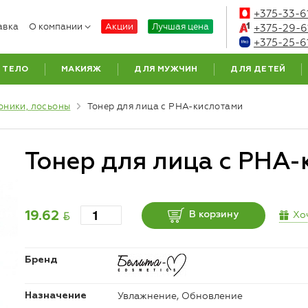
+375-33-6
авка
О компании
Акции
Лучшая цена
+375-29-6
+375-25-6
ТЕЛО
МАКИЯЖ
ДЛЯ МУЖЧИН
ДЛЯ ДЕТЕЙ
оники, лосьоны
Тонер для лица с РНА-кислотами
Тонер для лица с РНА-
BYN
Хо
19.62
В корзину
Бренд
Увлажнение, Обновление
Назначение