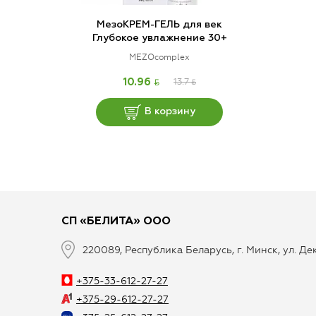
МезоКРЕМ-ГЕЛЬ для век
Глубокое увлажнение 30+
MEZOcomplex
BYN
13.7
BYN
10.96
В корзину
СП «БЕЛИТА» ООО
220089, Республика Беларусь, г. Минск, ул. Д
+375-33-612-27-27
+375-29-612-27-27