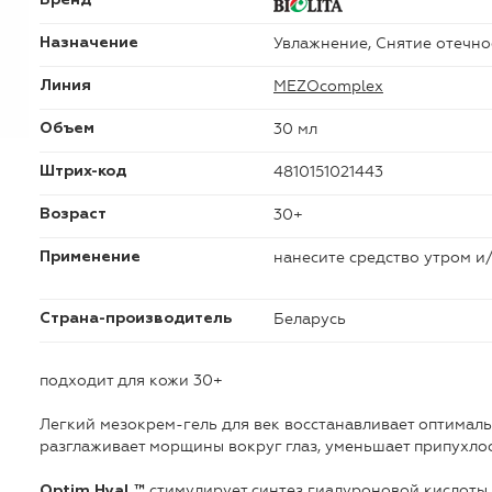
Увлажнение, Снятие отечно
Назначение
MEZOcomplex
Линия
30 мл
Объем
4810151021443
Штрих-код
30+
Возраст
нанесите средство утром и
Применение
Беларусь
Страна-производитель
подходит для кожи 30+
Легкий мезокрем-гель для век восстанавливает оптимал
разглаживает морщины вокруг глаз, уменьшает припухлос
стимулирует синтез гиалуроновой кислоты,
Optim Hyal ™