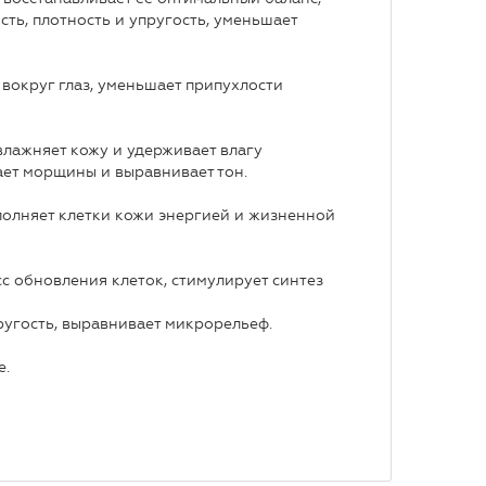
ть, плотность и упругость, уменьшает
вокруг глаз, уменьшает припухлости
влажняет кожу и удерживает влагу
ает морщины и выравнивает тон.
олняет клетки кожи энергией и жизненной
с обновления клеток, стимулирует синтез
пругость, выравнивает микрорельеф.
е.