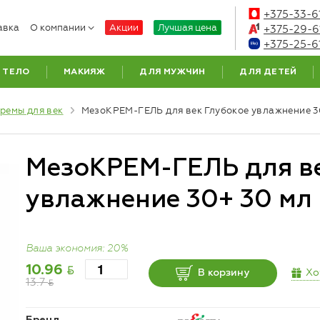
+375-33-6
авка
О компании
Акции
Лучшая цена
+375-29-6
+375-25-6
ТЕЛО
МАКИЯЖ
ДЛЯ МУЖЧИН
ДЛЯ ДЕТЕЙ
ремы для век
МезоКРЕМ-ГЕЛЬ для век Глубокое увлажнение 
МезоКРЕМ-ГЕЛЬ для ве
увлажнение 30+ 30 мл
Ваша экономия: 20%
BYN
10.96
Хо
В корзину
13.7
BYN
Бренд