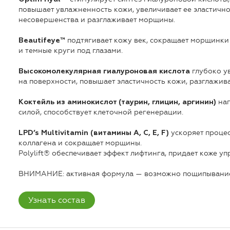
повышает увлажненность кожи, увеличивает ее эластичнос
несовершенства и разглаживает морщины.
подтягивает кожу век, сокращает морщинки 
Beautifeye™
и темные круги под глазами.
глубоко у
Высокомолекулярная гиалуроновая кислота
на поверхности, повышает эластичность кожи, разглажив
нап
Коктейль из аминокислот (таурин, глицин, аргинин)
силой, способствует клеточной регенерации.
ускоряет процес
LPD’s Multivitamin (витамины A, C, E, F)
коллагена и сокращает морщины.
Polylift® обеспечивает эффект лифтинга, придает коже у
ВНИМАНИЕ: активная формула — возможно пощипывани
Узнать состав