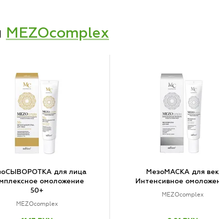
и
MEZOcomplex
зоСЫВОРОТКА для лица
МезоМАСКА для век
мплексное омоложение
Интенсивное омоложе
50+
MEZOcomplex
MEZOcomplex