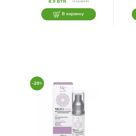
11.13 BYN
8.9 BYN
В корзину
-20
%