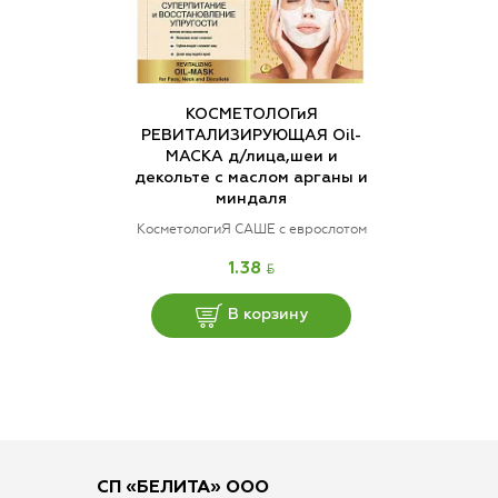
КОСМЕТОЛОГиЯ
РЕВИТАЛИЗИРУЮЩАЯ Oil-
МАСКА д/лица,шеи и
декольте с маслом арганы и
миндаля
КосметологиЯ САШЕ с еврослотом
BYN
1.38
В корзину
СП «БЕЛИТА» ООО