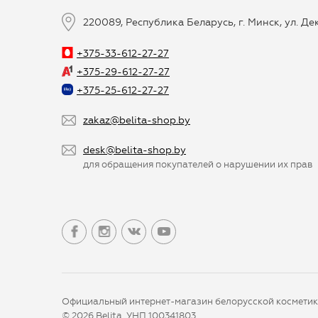
220089, Республика Беларусь, г. Минск, ул. Д
+375-33-612-27-27
+375-29-612-27-27
+375-25-612-27-27
zakaz@belita-shop.by
desk@belita-shop.by
для обращения покупателей о нарушении их прав
Официальный интернет-магазин белорусской космети
© 2026 Belita, УНП 100341803