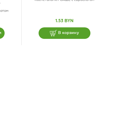
5
лотом
1.53 BYN
и
В корзину