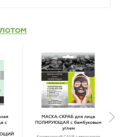
слотом
ная
МАСКА-СКРАБ для лица
а с
ПОЛИРУЮЩАЯ с бамбуковым
углем
АЮЩИЙ
КосметологиЯ САШЕ с еврослотом