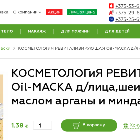
+375-33-6
авка
О компании
Акции
Лучшая цена
+375-29-6
+375-25-6
ТЕЛО
МАКИЯЖ
ДЛЯ МУЖЧИН
ДЛЯ ДЕТЕЙ
аски
КОСМЕТОЛОГиЯ РЕВИТАЛИЗИРУЮЩАЯ Oil-МАСКА д/лица,
КОСМЕТОЛОГиЯ РЕВ
Oil-МАСКА д/лица,шеи 
маслом арганы и минда
BYN
Хочу
1.38
В корзину