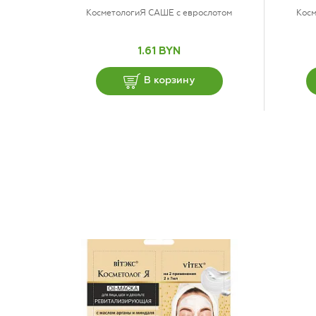
КосметологиЯ САШЕ с еврослотом
Косм
1.61 BYN
В корзину