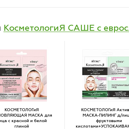
и
КосметологиЯ САШЕ с евро
КОСМЕТОЛОГиЯ
КОСМЕТОЛОГиЯ Актив
НОВЛЯЮЩАЯ МАСКА для
МАСКА-ПИЛИНГ д/лиц
ица с красной и белой
фруктовыми
глиной
кислотами+УСПОКАИВ