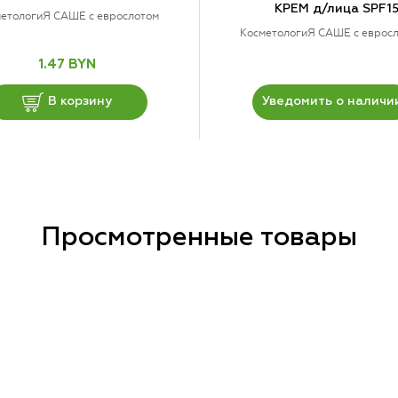
КРЕМ д/лица SPF1
етологиЯ САШЕ с еврослотом
КосметологиЯ САШЕ с еврос
1.47 BYN
В корзину
Уведомить о наличи
Просмотренные товары