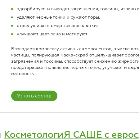
адсорбируют и выводят загрязнения, токсины, излишк
удаляют черные точки и сужают поры;
отшелушивают омертвевшие клетки;
улучшают цвет лица и матируют.
Благодаря комплексу активных компонентов, в числе ко
частицы, полирующая маска-скраб отшелу-шивает орогов
загрязнения и токсины, способствует снижению жирности
предотвращает появление черных точек, улучшает и выра
матовость.
Узнать состав
и
КосметологиЯ САШЕ с евро