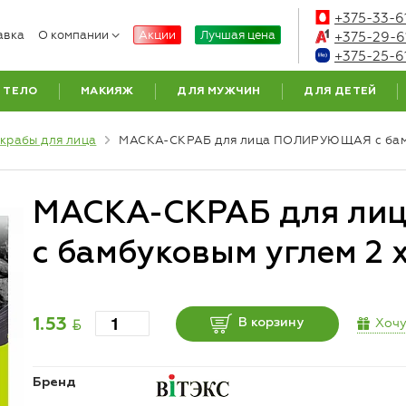
+375-33-6
авка
О компании
Акции
Лучшая цена
+375-29-6
+375-25-6
ТЕЛО
МАКИЯЖ
ДЛЯ МУЖЧИН
ДЛЯ ДЕТЕЙ
крабы для лица
МАСКА-СКРАБ для лица ПОЛИРУЮЩАЯ с бам
МАСКА-СКРАБ для л
с бамбуковым углем 2 х
BYN
Хочу
1.53
В корзину
Бренд