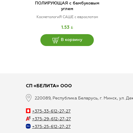
ПОЛИРУЮЩАЯ с бамбуковым
углем
КосметологиЯ САШЕ с еврослотом
BYN
1.53
В корзину
СП «БЕЛИТА» ООО
220089, Республика Беларусь, г. Минск, ул. Д
+375-33-612-27-27
+375-29-612-27-27
+375-25-612-27-27