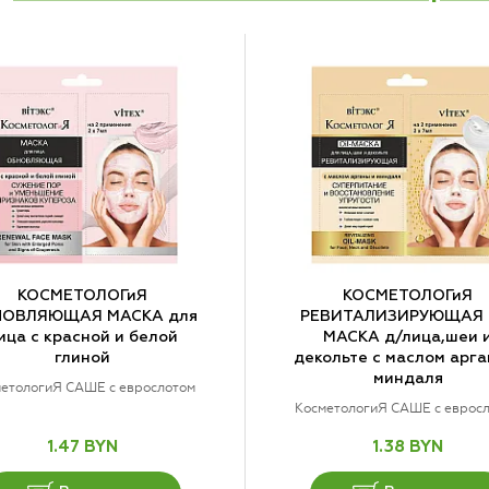
КОСМЕТОЛОГиЯ
КОСМЕТОЛОГиЯ
НОВЛЯЮЩАЯ МАСКА для
РЕВИТАЛИЗИРУЮЩАЯ O
ица с красной и белой
МАСКА д/лица,шеи 
глиной
декольте с маслом арга
миндаля
етологиЯ САШЕ с еврослотом
КосметологиЯ САШЕ с еврос
1.47 BYN
1.38 BYN