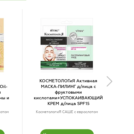
КОСМЕТОЛОГиЯ Активная
il-
МАСКА-ПИЛИНГ д/лица с
и
фруктовыми
ны и
кислотами+УСПОКАИВАЮЩИЙ
КРЕМ д/лица SPF15
лотом
КосметологиЯ САШЕ с еврослотом