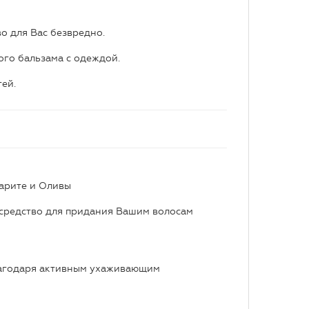
во для Вас безвредно.
го бальзама с одеждой.
тей.
рите и Оливы
редство для придания Вашим волосам
благодаря активным ухаживающим