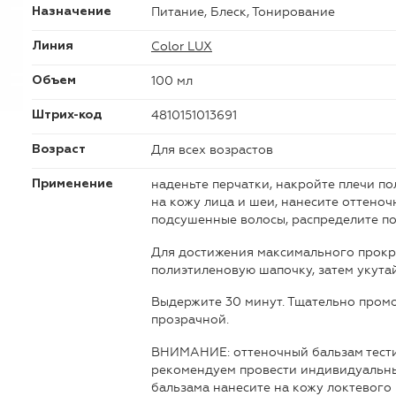
Питание, Блеск, Тонирование
Назначение
Color LUX
Линия
100 мл
Объем
4810151013691
Штрих-код
Для всех возрастов
Возраст
наденьте перчатки, накройте плечи по
Применение
на кожу лица и шеи, нанесите оттено
подсушенные волосы, распределите по
Для достижения максимального прокр
полиэтиленовую шапочку, затем укута
Выдержите 30 минут. Тщательно промой
прозрачной.
ВНИМАНИЕ: оттеночный бальзам тест
рекомендуем провести индивидуальны
бальзама нанесите на кожу локтевого и