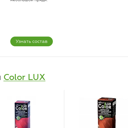
Узнать состав
и
Color LUX