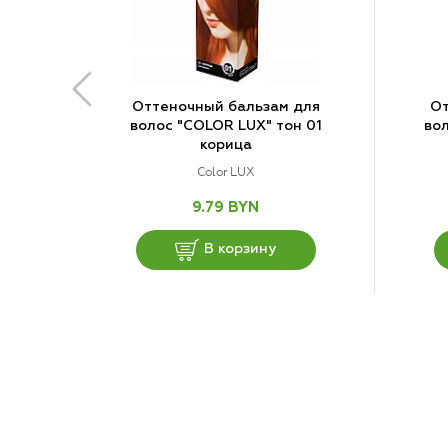
Оттеночный бальзам для
От
волос "COLOR LUX" тон 01
вол
корица
Color LUX
9.79 BYN
В корзину