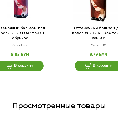
теночный бальзам для
Оттеночный бальзам 
ос "COLOR LUX" тон 01.1
волос «COLOR LUX» то
абрикос
коньяк
Color LUX
Color LUX
8.88 BYN
9.79 BYN
В корзину
В корзину
Просмотренные товары