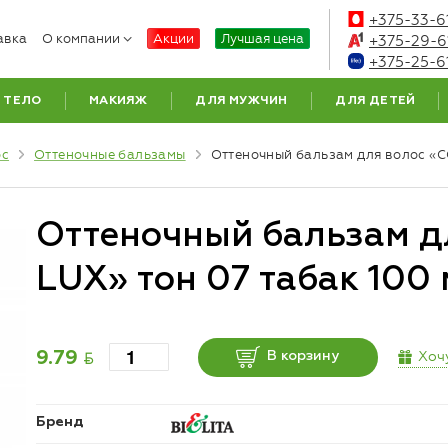
+375-33-6
авка
О компании
Акции
Лучшая цена
+375-29-6
+375-25-6
ТЕЛО
МАКИЯЖ
ДЛЯ МУЖЧИН
ДЛЯ ДЕТЕЙ
ос
Оттеночные бальзамы
Оттеночный бальзам для волос «C
Оттеночный бальзам д
LUX» тон 07 табак 100
BYN
Хоч
9.79
В корзину
Бренд