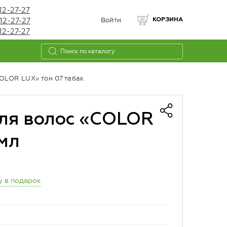
12-27-27
12-27-27
Войти
КОРЗИНА
12-27-27
OLOR LUX» тон 07 табак
ля волос «COLOR
 мл
у в подарок