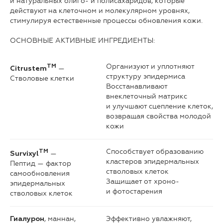
и натуральных олиго- и полисахаридов, которые
действуют на клеточном и молекулярном уровнях,
стимулируя естественные процессы обновления кожи.
ОСНОВНЫЕ АКТИВНЫЕ ИНГРЕДИЕНТЫ:
Организуют и уплотняют
TM
—
Citrustem
структуру эпидермиса
Стволовые клетки
Восстанавливают
внеклеточный матрикс
и улучшают сцепление клеток,
возвращая свойства молодой
кожи
Способствует образованию
TM
—
Survixyl
кластеров эпидермальных
Пептид — фактор
стволовых клеток
самообновления
Защищает от хроно-
эпидермальных
и фотостарения
стволовых клеток
, маннан,
Эффективно увлажняют,
Гиалурон