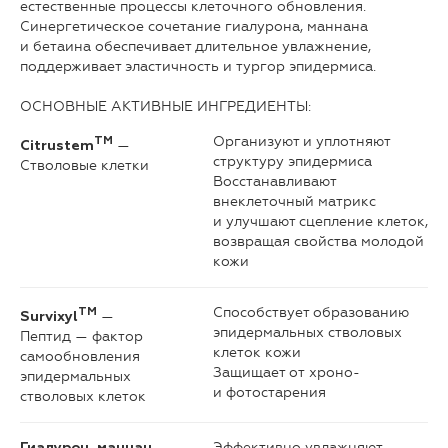
естественные процессы клеточного обновления.
Синергетическое сочетание гиалурона, маннана
и бетаина обеспечивает длительное увлажнение,
поддерживает эластичность и тургор эпидермиса.
ОСНОВНЫЕ АКТИВНЫЕ ИНГРЕДИЕНТЫ:
Организуют и уплотняют
TM
—
Citrustem
структуру эпидермиса
Стволовые клетки
Восстанавливают
внеклеточный матрикс
и улучшают сцепление клеток,
возвращая свойства молодой
кожи
Способствует образованию
TM
—
Survixyl
эпидермальных стволовых
Пептид — фактор
клеток кожи
самообновления
Защищает от хроно-
эпидермальных
и фотостарения
стволовых клеток
Эффективно увлажняют,