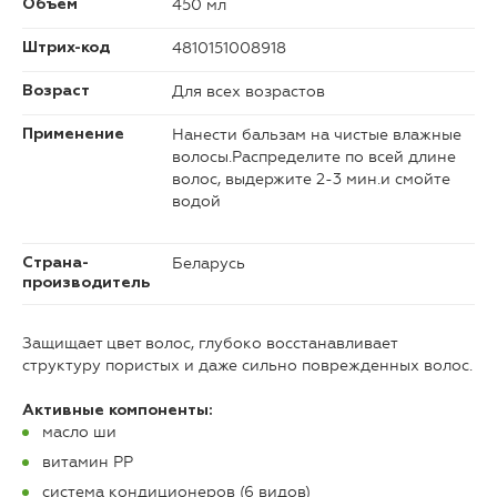
450 мл
Объем
4810151008918
Штрих-код
Для всех возрастов
Возраст
Нанести бальзам на чистые влажные
Применение
волосы.Распределите по всей длине
волос, выдержите 2-3 мин.и смойте
водой
Беларусь
Страна-
производитель
Защищает цвет волос, глубоко восстанавливает
структуру пористых и даже сильно поврежденных волос.
Активные компоненты:
масло ши
витамин PP
система кондиционеров (6 видов)