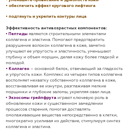
• уменьшить провисание и дряблость кожи
• обеспечить эффект кругового лифтинга
• подтянуть и укрепить контуры лица
Эффективность антивозрастных компонентов:
•
являются строительными элементами
Пептиды
коллагена и эластина. Помогают предотвратить
разрушение волокон коллагена в коже, заметно
улучшают ее упругость и эластичность, уменьшают
глубину и объем морщин, делая кожу более гладкой и
молодой.
– основной белок, отвечающий за гладкость
• Коллаген
и упругость кожи. Комплекс из четырех типов коллагена
восполняет нехватку собственного коллагена в коже,
восстанавливая ее изнутри, разглаживая мелкие
морщинки и глубокие заломы, укрепляя овал лица.
•
играют ключевую роль в
Экзосомы грейпфрута
обновлении кожи и существенном замедлении
процессов старения, помогая доставлять
омолаживающие вещества непосредственно в клетки,
многократно усиливая их действие, стимулируя синтез
коллагена и эластина.