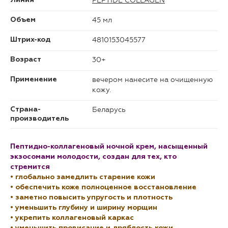
PEPTIDE COLLAGEN
Линия
45 мл
Объем
4810153045577
Штрих-код
30+
Возраст
вечером нанесите на очищенную
Применение
кожу.
Беларусь
Страна-
производитель
Пептидно-коллагеновый ночной крем, насыщенный
экзосомами молодости, создан для тех, кто
стремится
• глобально замедлить старение кожи
• обеспечить коже полноценное восстановление
• заметно повысить упругость и плотность
• уменьшить глубину и ширину морщин
• укрепить коллагеновый каркас