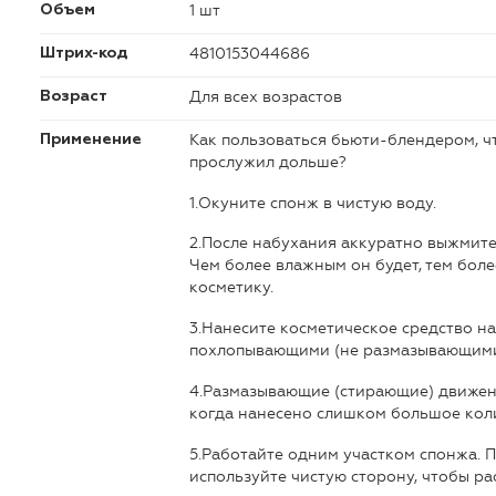
1 шт
Объем
4810153044686
Штрих-код
Для всех возрастов
Возраст
Как пользоваться бьюти-блендером, ч
Применение
прослужил дольше?
1.Окуните спонж в чистую воду.
2.После набухания аккуратно выжмите
Чем более влажным он будет, тем бол
косметику.
3.Нанесите косметическое средство н
похлопывающими (не размазывающими!
4.Размазывающие (стирающие) движен
когда нанесено слишком большое кол
5.Работайте одним участком спонжа. П
используйте чистую сторону, чтобы р