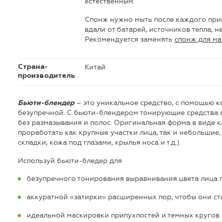
естественным.
Спонж нужно мыть после каждого пр
вдали от батарей, источников тепла, н
Рекомендуется заменять
спонж для м
Китай
Страна-
производитель
– это уникальное средство, с помощью к
Бьюти-блендер
безупречной. С бьюти-блендером тонирующие средства 
без размазывания и полос. Оригинальная форма в виде к
проработать как крупные участки лица, так и небольшие
складки, кожа под глазами, крылья носа и т.д.).
Используй бьюти-бледер для
безупречного тонирования выравнивания цвета лица 
аккуратной «затирки» расширенных пор, чтобы они с
идеальной маскировки припухлостей и темных кругов 