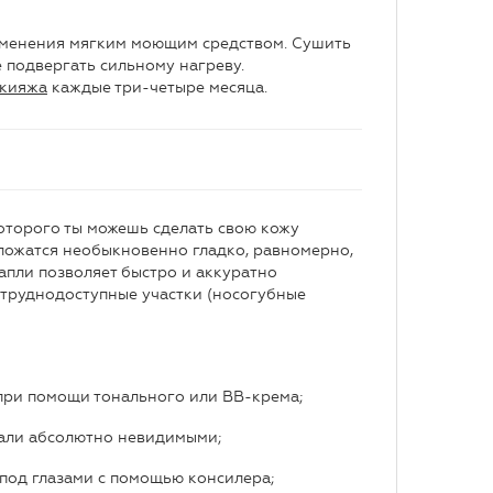
именения мягким моющим средством. Сушить
е подвергать сильному нагреву.
акияжа
каждые три-четыре месяца.
оторого ты можешь сделать свою кожу
ложатся необыкновенно гладко, равномерно,
апли позволяет быстро и аккуратно
, труднодоступные участки (носогубные
при помощи тонального или ВВ-крема;
тали абсолютно невидимыми;
под глазами с помощью консилера;