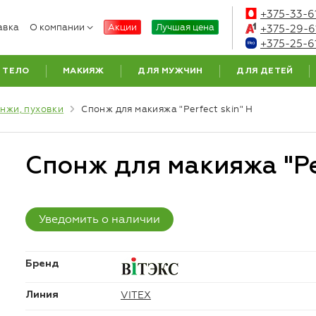
+375-33-6
авка
О компании
Акции
Лучшая цена
+375-29-6
+375-25-6
ТЕЛО
МАКИЯЖ
ДЛЯ МУЖЧИН
ДЛЯ ДЕТЕЙ
нжи, пуховки
Спонж для макияжа "Perfect skin" Н
Спонж для макияжа "Per
Уведомить о наличии
Бренд
VITEX
Линия