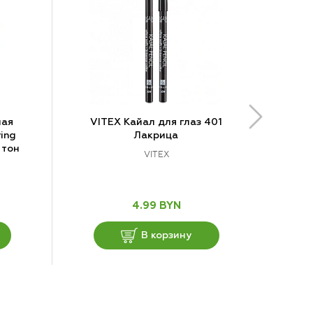
ная
VITEX Кайал для глаз 401
ing
Лакрица
 тон
VITEX
4.99 BYN
В корзину