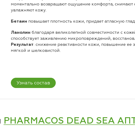
моментально возвращают ощущение комфорта, снимают о
увлажняют кожу.
повышает плотность кожи, придает атласную глад
Бетаин
благодаря великолепной совместимости с кожей
Ланолин
способствует заживлению микроповреждений, восстановл
: снижение реактивности кожи, повышение ее 
Результат
мягкой и шелковистой.
Узнать состав
и
PHARMACOS DEAD SEA АП