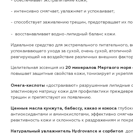
- обеспечивает экстрапитание кожи;
- интенсивно смягчает, увлажняет и успокаивает;
- способствует заживлению трещин, предотвращает их по
- восстанавливает водно-липидный баланс кожи.
Идеальное средство для экстремального питательного, 
успокаивающего ухода за сухой, очень сухой, атопичной 
реагирующей на воздействие различных внешних факторов 
Целительная эссенция из
20 минералов Мертвого моря
повышает защитные свойства кожи, тонизирует и укрепляе
«достраивают» разрушенные липидные св
Омега-кислоты
эластиновую матрицу кожи для профилактики преждевре
трещин и препятствуют их появлению.
глубок
Ценные масла кунжута, бабассу, какао и кокоса
антиоксидантами и аминокислотами, эффективно смягчаю
реактивность кожи и склонность к раздражениям и покр
допо
Натуральный увлажнитель Hydrovance и сорбитол