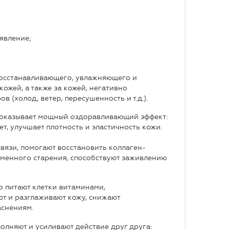
явление;
восстанавливающего, увлажняющего и
кожей, а также за кожей, негативно
(холод, ветер, пересушенность и т.д.).
оказывает мощный оздоравливающий эффект:
т, улучшает плотность и эластичность кожи.
язи, помогают восстановить коллаген-
менного старения, способствуют заживлению
о питают клетки витаминами,
т и разглаживают кожу, снижают
аснениям.
лняют и усиливают действие друг друга: