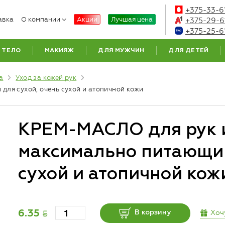
+375-33-6
авка
О компании
Акции
Лучшая цена
+375-29-6
+375-25-6
ТЕЛО
МАКИЯЖ
ДЛЯ МУЖЧИН
ДЛЯ ДЕТЕЙ
а
Уход за кожей рук
ля сухой, очень сухой и атопичной кожи
КРЕМ-МАСЛО для рук и
максимально питающий
сухой и атопичной кож
BYN
Хоч
6.35
В корзину