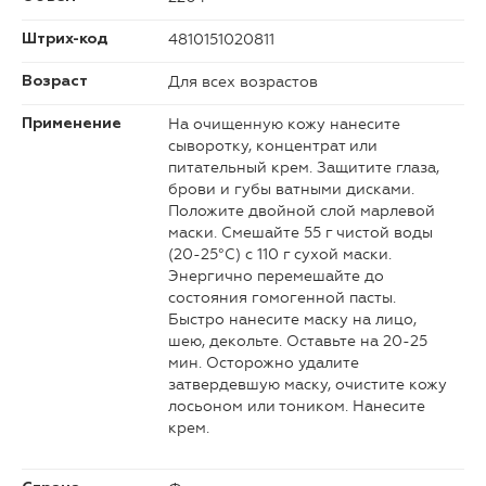
4810151020811
Штрих-код
Для всех возрастов
Возраст
На очищенную кожу нанесите
Применение
сыворотку, концентрат или
питательный крем. Защитите глаза,
брови и губы ватными дисками.
Положите двойной слой марлевой
маски. Смешайте 55 г чистой воды
(20-25°С) с 110 г сухой маски.
Энергично перемешайте до
состояния гомогенной пасты.
Быстро нанесите маску на лицо,
шею, декольте. Оставьте на 20-25
мин. Осторожно удалите
затвердевшую маску, очистите кожу
лосьоном или тоником. Нанесите
крем.